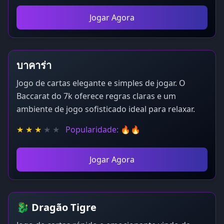
Jogar Agora
บาคาร่า
Jogo de cartas elegante e simples de jogar. O
Baccarat do 7k oferece regras claras e um
ambiente de jogo sofisticado ideal para relaxar.
★
★
★
★
★
Popularidade: 🔥🔥
Jogar Agora
🐉 Dragão Tigre