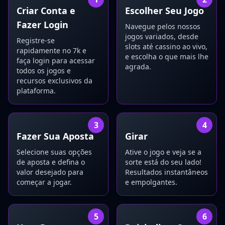
Criar Conta e
Escolher Seu Jogo
Fazer Login
Navegue pelos nossos
jogos variados, desde
Registre-se
slots até cassino ao vivo,
rapidamente no 7k e
e escolha o que mais lhe
faça login para acessar
agrada.
todos os jogos e
recursos exclusivos da
plataforma.
3
4
Fazer Sua Aposta
Girar
Selecione suas opções
Ative o jogo e veja se a
de aposta e defina o
sorte está do seu lado!
valor desejado para
Resultados instantâneos
começar a jogar.
e empolgantes.
5
6