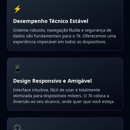
⚡
Desempenho Técnico Estável
Sistema robusto, navegação fluida e segurança de
dados são fundamentais para o 7k. Oferecemos uma
experiência impecável em todos os dispositivos.
📱
Design Responsivo e Amigável
Interface intuitiva, fácil de usar e totalmente
otimizada para dispositivos móveis. O 7k coloca a
diversão ao seu alcance, onde quer que você esteja.
🎧