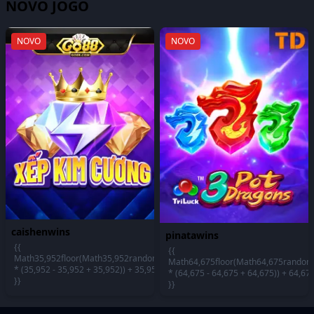
NOVO JOGO
NOVO
NOVO
caishenwins
pinatawins
{{
{{
Math35,952floor(Math35,952random()
Math64,675floor(Math64,675random
* (35,952 - 35,952 + 35,952)) + 35,952
* (64,675 - 64,675 + 64,675)) + 64,67
}}
}}