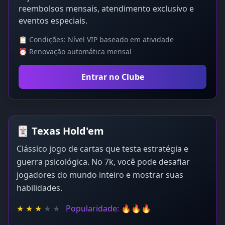
reembolsos mensais, atendimento exclusivo e
eventos especiais.
📋 Condições: Nível VIP baseado em atividade
⏰ Renovação automática mensal
Entrar no Clube
🃏 Texas Hold'em
Clássico jogo de cartas que testa estratégia e
guerra psicológica. No 7k, você pode desafiar
jogadores do mundo inteiro e mostrar suas
habilidades.
★
★
★
★
★
Popularidade: 🔥🔥🔥