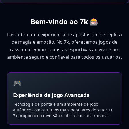
Bem-vindo ao 7k 🎰
Descubra uma experiência de apostas online repleta
de magia e emoção. No 7k, oferecemos jogos de
cassino premium, apostas esportivas ao vivo e um
ambiente seguro e confiável para todos os usuários.
🎮
Experiência de Jogo Avançada
Tecnologia de ponta e um ambiente de jogo
autêntico com os títulos mais populares do setor. O
7k proporciona diversão realista em cada rodada.