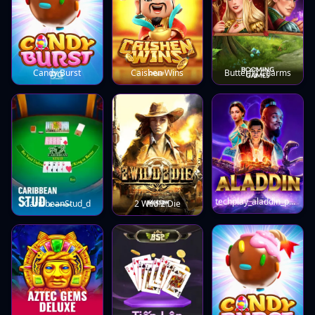
Caishen Wins
Candy Burst
Butterfly Charms
techplay_aladdin_portrait
CaribbeanStud_d
2 Wild 2 Die