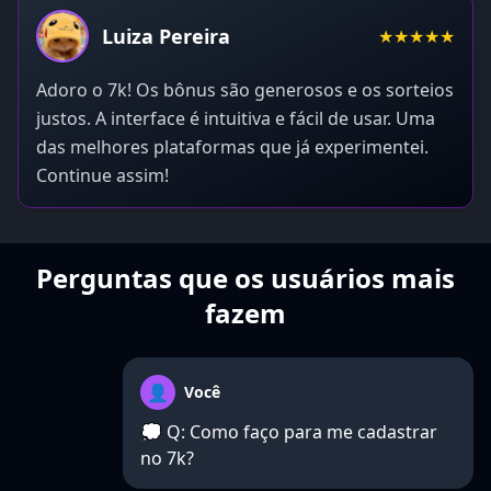
Luiza Pereira
★★★★★
Adoro o 7k! Os bônus são generosos e os sorteios
justos. A interface é intuitiva e fácil de usar. Uma
das melhores plataformas que já experimentei.
Continue assim!
Perguntas que os usuários mais
fazem
👤
Você
💭 Q: Como faço para me cadastrar
no 7k?