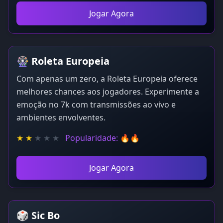
Jogar Agora
🎡 Roleta Europeia
Com apenas um zero, a Roleta Europeia oferece
melhores chances aos jogadores. Experimente a
emoção no 7k com transmissões ao vivo e
ambientes envolventes.
★
★
★
★
★
Popularidade: 🔥🔥
Jogar Agora
🎲 Sic Bo