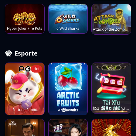
Hyper Joker Fire Pots
6 Wild Sharks
Attack of the Zombees
Esporte
Hot
b52_tai_xiu_san_hu_portrait
Fortune Rabbit
Arctic Fruits